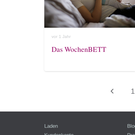
vor 1 Jahr
Das WochenBETT
1
Laden
Blo