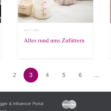
vor 1 Jahr
Alles rund ums Zufüttern
2
3
4
5
6
…
gger & Influencer Portal