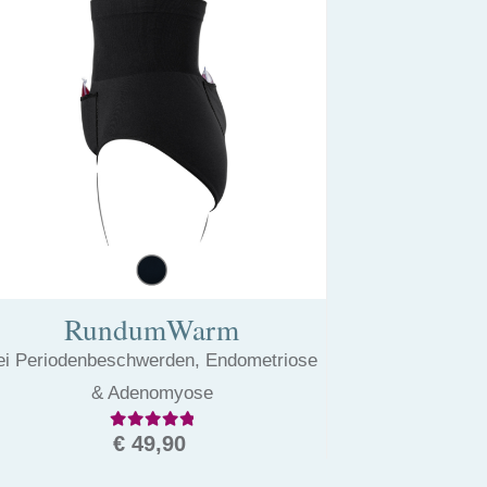
RundumWarm
ei Periodenbeschwerden, Endometriose
& Adenomyose
Bewertet mit
4.72
von 5
€
49,90
Dieses