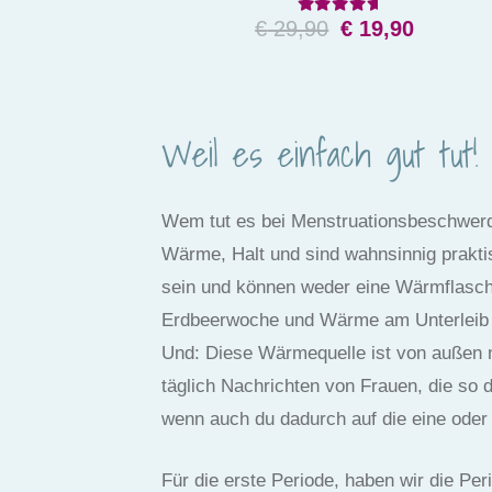
Bewertet mit
4.50
von
Ursprüngliche
Aktuel
€
29,90
€
19,90
Preis
Preis
Dieses
war:
ist:
Produkt
€ 29,90
€ 19,90
weist
Weil es einfach gut tut!
mehrere
Varianten
Wem tut es bei Menstruationsbeschwerden
auf.
Wärme, Halt und sind wahnsinnig prakti
Die
sein und können weder eine Wärmflasche
Optionen
Erdbeerwoche und Wärme am Unterleib 
können
Und: Diese Wärmequelle ist von außen n
auf
täglich Nachrichten von Frauen, die so d
der
wenn auch du dadurch auf die eine oder
Produktseite
gewählt
Für die erste Periode, haben wir die P
werden