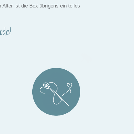
lter ist die Box übrigens ein tolles
de!