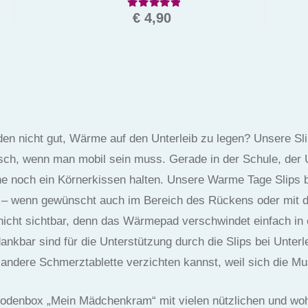
 5
Bewertet mit
4.73
von 5
r
ler
€
4,90
.
 nicht gut, Wärme auf den Unterleib zu legen? Unsere Slips 
sch, wenn man mobil sein muss. Gerade in der Schule, der 
 noch ein Körnerkissen halten. Unsere Warme Tage Slips bie
– wenn gewünscht auch im Bereich des Rückens oder mit
icht sichtbar, denn das Wärmepad verschwindet einfach in 
ankbar sind für die Unterstützung durch die Slips bei Unter
 andere Schmerztablette verzichten kannst, weil sich die M
eriodenbox „Mein Mädchenkram“ mit vielen nützlichen und wo