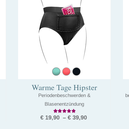
Warme Tage Hipster
Periodenbeschwerden &
b
Blasenentzündung
 5
Bewertet mit
4.77
von 5
r
ler
€
19,90
–
€
39,90
Dieses