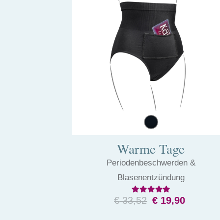
Warme Tage
Periodenbeschwerden &
Blasenentzündung
Bewertet mit
4.82
von
Ursprüngliche
Aktuel
€
33,52
€
19,90
Preis
Preis
Dieses