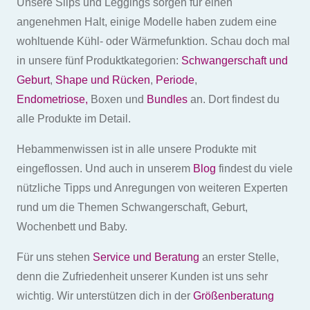
Unsere Slips und Leggings sorgen für einen
können
angenehmen Halt, einige Modelle haben zudem eine
auf
wohltuende Kühl- oder Wärmefunktion. Schau doch mal
der
in unsere fünf Produktkategorien:
Schwangerschaft und
Produktseite
Geburt
,
Shape und Rücken
,
Periode
,
gewählt
Endometriose,
Boxen und
Bundles
an. Dort findest du
werden
alle Produkte im Detail.
Hebammenwissen ist in alle unsere Produkte mit
eingeflossen. Und auch in unserem
Blog
findest du viele
nützliche Tipps und Anregungen von weiteren Experten
rund um die Themen Schwangerschaft, Geburt,
Wochenbett und Baby.
Für uns stehen
Service und Beratung
an erster Stelle,
denn die Zufriedenheit unserer Kunden ist uns sehr
wichtig. Wir unterstützen dich in der
Größenberatung