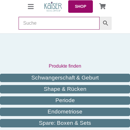
SHOP
Produkte finden
Schwangerschaft & Geburt
Shape & Rücken
Periode
Endometriose
Spare: Boxen & Sets