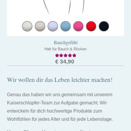
der
Produktseite
gewählt
werden
Bauchgefühl
Halt für Bauch & Rücken
Bewertet mit
4.75
von 5
€
34,90
Dieses
Produkt
Wir wollen dir das Leben leichter machen!
weist
mehrere
Genau das haben wir uns gemeinsam mit unserem
Varianten
Kaiserschlüpfer-Team zur Aufgabe gemacht. Wir
auf.
entwickeln für dich hochwertige Produkte zum
Die
Wohlfühlen für jedes Alter und für jede Lebenslage.
Optionen