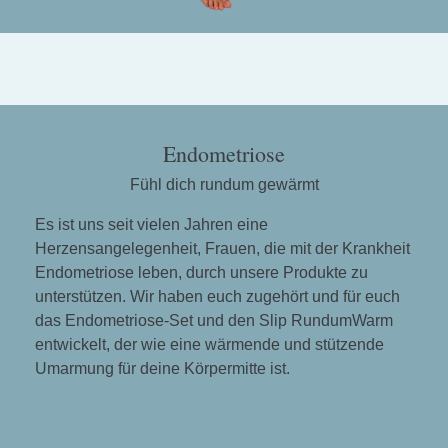
Endometriose
Fühl dich rundum gewärmt
Es ist uns seit vielen Jahren eine
Herzensangelegenheit, Frauen, die mit der Krankheit
Endometriose leben, durch unsere Produkte zu
unterstützen. Wir haben euch zugehört und für euch
das Endometriose-Set und den Slip RundumWarm
entwickelt, der wie eine wärmende und stützende
Umarmung für deine Körpermitte ist.