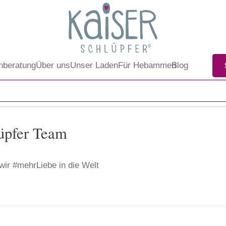
nberatung
Über uns
Unser Laden
Für Hebammen
Blog
lüpfer Team
ir #mehrLiebe in die Welt