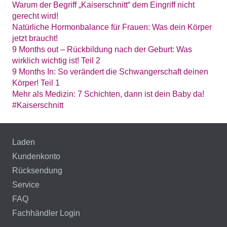
Warum der Begriff „Kaiserschnitt“ dem Eingriff nicht
gerecht wird!
Natürliche Hormonbalance für Frauen: Was dein Körper
jetzt braucht!
9 Months out – Rückbildung nach der Geburt: Was
wirklich wichtig ist! Teil 2
9 Months In: So verändert die Schwangerschaft deinen
Körper! Teil 1
Mehr als Medizin: 7 Schichten, dann ist dein Baby da!
#Kaiserschnitt
Laden
Kundenkonto
Rücksendung
Service
FAQ
Fachhändler Login