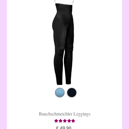
Bauchschmeichler Leggings
Bewertet mit
4.65
von 5
€
49,90