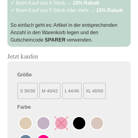
✓
Beim Kauf von 4 Stück →
10% Rabatt
✓
Beim Kauf von 5 Stück oder mehr →
15% Rabatt
So einfach geht es: Artikel in der entsprechenden
Anzahl in den Warenkorb legen und den
Gutscheincode
SPARER
verwenden.
Jetzt kaufen
Größe
S 36/38
M 40/42
L 44/46
XL 48/50
Farbe