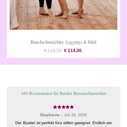
Bauchschmeichler, Leggings & Midi
Ursprünglicher
Aktueller
€
119,70
€
114,00
Preis
Preis
war:
ist:
€ 119,70
€ 114,00.
160 Rezensionen für
Bustier Busenschmeichler
Bewertet mit
5
von 5
Stephanie
–
Juli 10, 2026
Der Bustier ist perfekt fürs stillen geeignet. Endlich ein