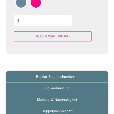
Bustier
Busenschmeichler
Menge
IN DEN WARENKORB
Bustier Busenschmeichler
Größenberatung
Material & Nachhaltigkeit
Doppelpack-Rabatt