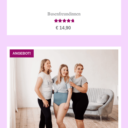
Busenfreundinnen
Bewertet mit
4.61
von 5
€
14,90
ANGEBOT!