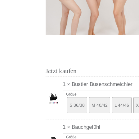
Jetzt kaufen
1 × Bustier Busenschmeichler
Größe
S 36/38
M 40/42
L 44/46
X
1 × Bauchgefühl
Größe