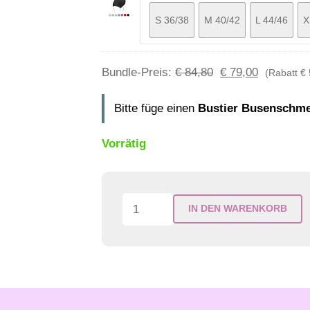
S 36/38
M 40/42
L 44/46
X
Bundle-Preis:
€
84,80
€
79,00
(Rabatt
€
Bitte füge einen
Bustier Busenschme
Vorrätig
Bauchgefühl
IN DEN WARENKORB
&
Busenschmeichler
Menge