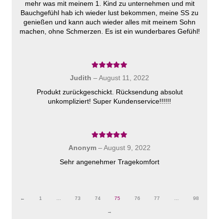
mehr was mit meinem 1. Kind zu unternehmen und mit
Bauchgefühl hab ich wieder lust bekommen, meine SS zu
genießen und kann auch wieder alles mit meinem Sohn
machen, ohne Schmerzen. Es ist ein wunderbares Gefühl!
Bewertet mit
5
von 5
Judith
–
August 11, 2022
Produkt zurückgeschickt. Rücksendung absolut
unkompliziert! Super Kundenservice!!!!!!
Bewertet mit
5
von 5
Anonym
–
August 9, 2022
Sehr angenehmer Tragekomfort
←
1
…
73
74
75
76
77
…
98
→