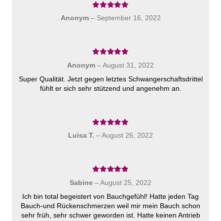
Bewertet mit
5
von 5
Anonym
–
September 16, 2022
Bewertet mit
5
von 5
Anonym
–
August 31, 2022
Super Qualität. Jetzt gegen letztes Schwangerschaftsdrittel
fühlt er sich sehr stützend und angenehm an.
Bewertet mit
5
von 5
Luisa T.
–
August 26, 2022
Bewertet mit
5
von 5
Sabine
–
August 25, 2022
Ich bin total begeistert von Bauchgefühl! Hatte jeden Tag
Bauch-und Rückenschmerzen weil mir mein Bauch schon
sehr früh, sehr schwer geworden ist. Hatte keinen Antrieb