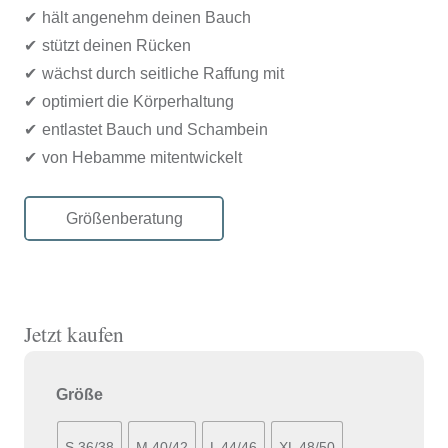
hält angenehm deinen Bauch
stützt deinen Rücken
wächst durch seitliche Raffung mit
optimiert die Körperhaltung
entlastet Bauch und Schambein
von Hebamme mitentwickelt
Größenberatung
Jetzt kaufen
Größe
S 36/38
M 40/42
L 44/46
XL 48/50