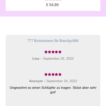
Bewertet mit
4.53
von 5
€
54,90
777 Rezensionen für
Bauchgefühl
Bewertet mit
5
von 5
Lisa
–
September 26, 2022
Bewertet mit
5
von 5
Anonym
–
September 24, 2022
Ungewohnt so einen Schlüpfer zu tragen. Stützt aber sehr
gut!