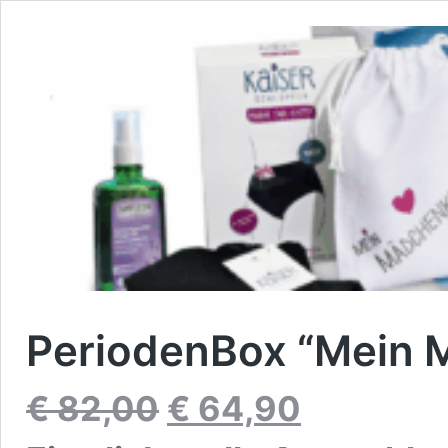
PeriodenBox “Mein
Ursprünglicher
Aktueller
€
82,00
€
64,90
Preis
Preis
war:
ist: