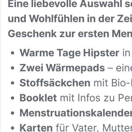
Eine liebevolle Auswahl
€ 82,00
€ 64,90.
und Wohlfühlen in der Zeit
Geschenk zur ersten Men
Warme Tage Hipster
in
Zwei Wärmepads
– ein
Stoffsäckchen
mit Bio
Booklet
mit Infos zu Pe
Menstruationskalende
Karten
für Vater, Mutte